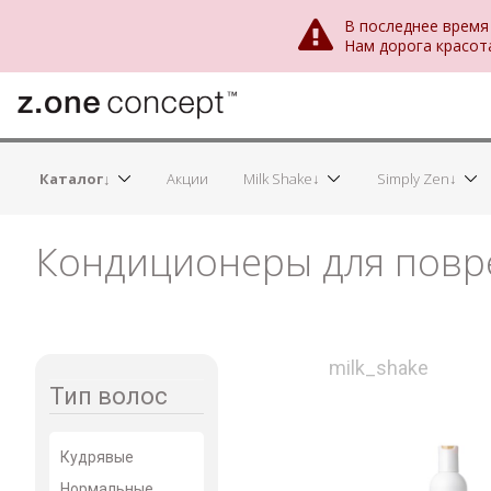
В последнее время
Нам дорога красот
Каталог↓
Акции
Milk Shake↓
Simply Zen↓
Кондиционеры для повр
milk_shake
Тип волос
Кудрявые
Нормальные