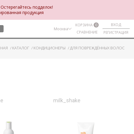
 Остерегайтесь подделок!
цированная продукция
ВХОД
КОРЗИНА
0
Москва
СРАВНЕНИЕ
РЕГИСТРАЦИЯ
ВНАЯ
КАТАЛОГ
КОНДИЦИОНЕРЫ
ДЛЯ ПОВРЕЖДЁННЫХ ВОЛОС
ke
milk_shake