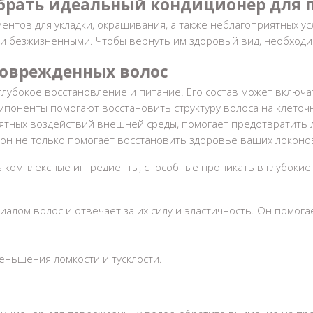
ыбрать идеальный кондиционер для
ментов для укладки, окрашивания, а также неблагоприятных 
и и безжизненными. Чтобы вернуть им здоровый вид, необхо
поврежденных волос
убокое восстановление и питание. Его состав может включат
компоненты помогают восстановить структуру волоса на клето
ятных воздействий внешней среды, помогает предотвратить л
 он не только помогает восстановить здоровье ваших локон
комплексные ингредиенты, способные проникать в глубокие с
алом волос и отвечает за их силу и эластичность. Он помог
еньшения ломкости и тусклости.