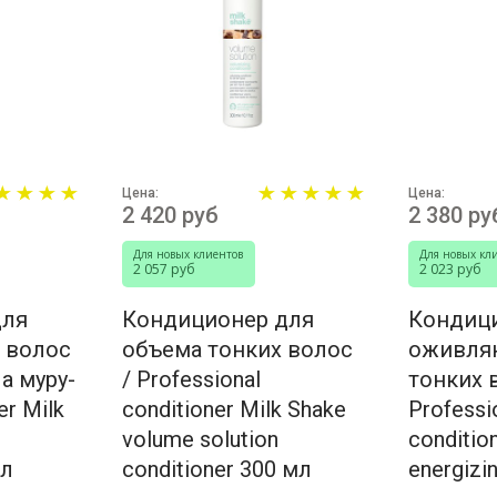
Цена:
Цена:
2 420 руб
2 380 ру
Для новых клиентов
Для новых кл
2 057 руб
2 023 руб
для
Кондиционер для
Кондиц
 волос
объема тонких волос
оживля
а муру-
/ Professional
тонких 
er Milk
conditioner Milk Shake
Professio
volume solution
conditio
мл
conditioner 300 мл
energizi