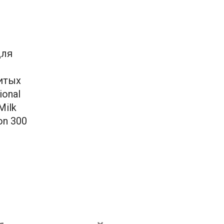
для
итых
ional
Milk
on 300