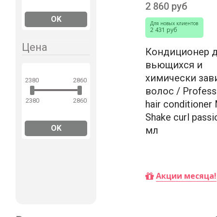
2 860 руб
OK
Для новых клиентов
2 431 руб
Цена
Кондиционер 
вьющихся и
химически зав
2380
2860
волос / Profess
2380
2860
hair conditioner 
Shake curl passi
OK
мл
Купить
Акции месяца!