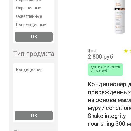
Окрашенные
Осветленные
Поврежденные
Сухие
OK
Тонкие
Цена:
Тип продукта
2 800 руб
Для новых клиентов
Кондиционер
2 380 руб
Кондиционер 
поврежденных
на основе масл
муру / condition
Shake integrity
OK
nourishing 300 