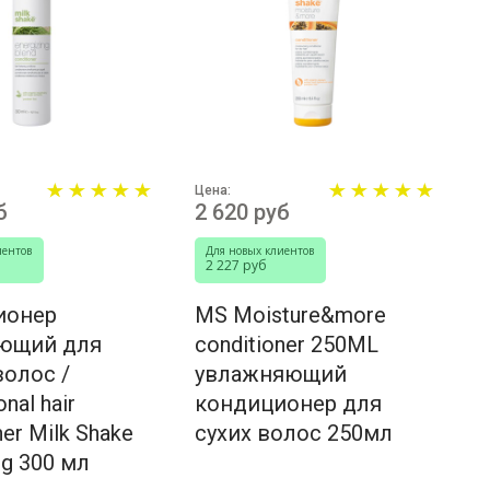
Цена:
б
2 620 руб
иентов
Для новых клиентов
2 227 руб
ионер
MS Moisture&more
ющий для
conditioner 250ML
волос /
увлажняющий
nal hair
кондиционер для
ner Milk Shake
сухих волос 250мл
ng 300 мл