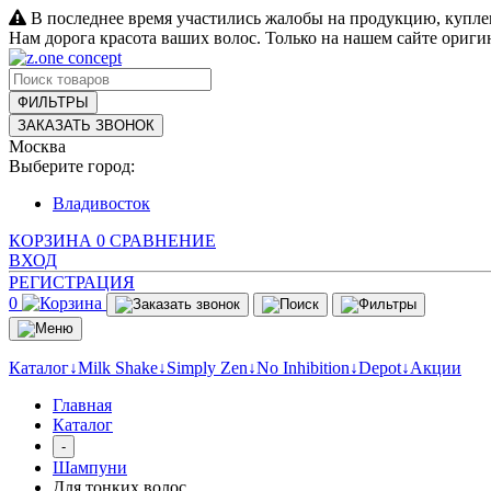
В последнее время участились жалобы на продукцию, купле
Нам дорога красота ваших волос. Только на нашем сайте ориг
ФИЛЬТРЫ
ЗАКАЗАТЬ ЗВОНОК
Москва
Выберите город:
Владивосток
КОРЗИНА
0
СРАВНЕНИЕ
ВХОД
РЕГИСТРАЦИЯ
0
Каталог↓
Milk Shake↓
Simply Zen↓
No Inhibition↓
Depot↓
Акции
Главная
Каталог
-
Шампуни
Для тонких волос