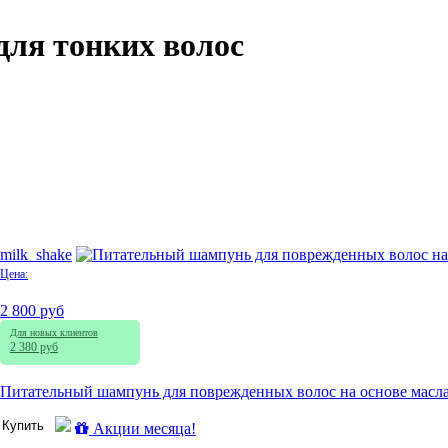
ля тонких волос
milk_shake
Цена:
2 800 руб
Для новых клиентов
2 380 руб
Питательный шампунь для поврежденных волос на основе масла Му
Купить
Акции месяца!