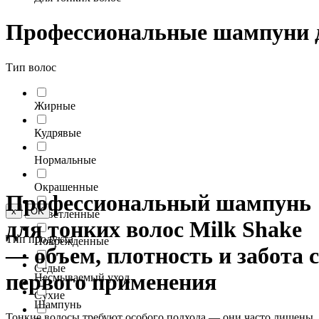
Профессиональные шампуни д
Тип волос
Жирные
Кудрявые
Нормальные
Окрашенные
Профессиональный шампунь
x
OK
Осветленные
для тонких волос
Milk Shake
Тип продукта
Поврежденные
— объем, плотность и забота с
Седые
первого применения
Несмываемый уход
Сухие
Шампунь
Тонкие волосы
требуют особого подхода — они часто лишены