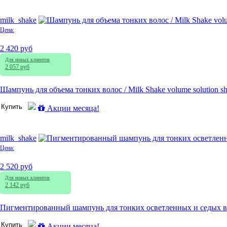
milk_shake
Цена:
2 420 руб
Для новых клиентов
2 057 руб
Шампунь для объема тонких волос / Milk Shake volume solution 
Купить
Акции месяца!
milk_shake
Цена:
2 520 руб
Для новых клиентов
2 142 руб
Пигментированный шампунь для тонких осветленных и седых волос 
Купить
Акции месяца!