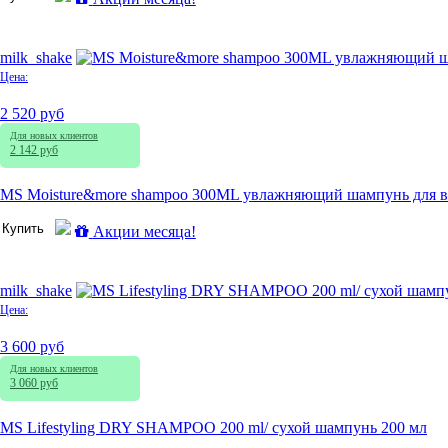
milk_shake
Цена:
2 520 руб
Для новых клиентов
2 142 руб
MS Moisture&more shampoo 300ML увлажняющий шампунь для вс
Купить
Акции месяца!
milk_shake
Цена:
3 600 руб
Для новых клиентов
3 060 руб
MS Lifestyling DRY SHAMPOO 200 ml/ сухой шампунь 200 мл