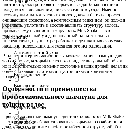
Тонкие
плотности, быстро теряют форму, выглядят безжизненно и
нуждаются в деликатном, но эффективном уходе. Именно
поэтому
шампунь для тонких волос
должен быть не просто
очищающим средством, а комплексным решением: он должен
укреплять, уплотнять и восстанавливать структуру волоса,
x
OK
придавая ему пышность и упругость. Milk Shake — это
профессиональный
уход, основанный на натуральных
Применение
ингредиентах, научных разработках и деликатных формулах,
идеально подходящих для ежедневного использования.
Анти-возрастной уход
В нашем интернет-магазине вы можете
купить шампунь для
тонких волос
, который не только придаст визуальный объем,
Блеск
но и действительно изменит состояние ваших прядей, делая их
более сильными, плотными и устойчивыми к внешним
Восстановление
воздействиям.
Выпадение волос
Особенности и преимущества
профессионального шампуня для
x
OK
Защита цвета
тонких волос
Бренд
Кудри & локоны
Профессиональный шампунь для тонких волос
от Milk Shake
Объём
— это тщательно сбалансированная формула, разработанная
milk_shake
для ухода за чувствительной и ослабленной структурой. Он