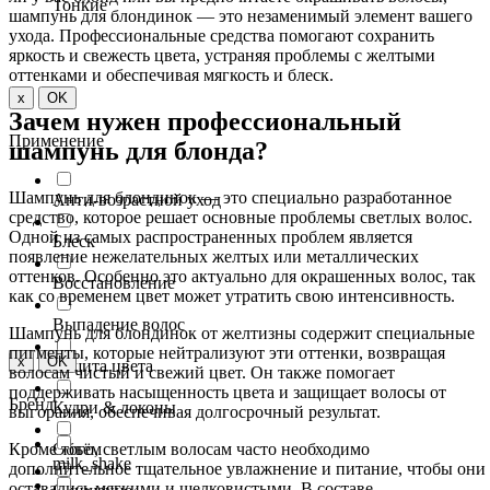
Тонкие
шампунь для блондинок — это незаменимый элемент вашего
ухода. Профессиональные средства помогают сохранить
яркость и свежесть цвета, устраняя проблемы с желтыми
оттенками и обеспечивая мягкость и блеск.
x
OK
Зачем нужен профессиональный
Применение
шампунь для блонда?
Шампунь для блондинок — это специально разработанное
Анти-возрастной уход
средство, которое решает основные проблемы светлых волос.
Одной из самых распространенных проблем является
Блеск
появление нежелательных желтых или металлических
оттенков. Особенно это актуально для окрашенных волос, так
Восстановление
как со временем цвет может утратить свою интенсивность.
Выпадение волос
Шампунь для блондинок от желтизны содержит специальные
пигменты, которые нейтрализуют эти оттенки, возвращая
x
OK
Защита цвета
волосам чистый и свежий цвет. Он также помогает
поддерживать насыщенность цвета и защищает волосы от
Бренд
Кудри & локоны
выгорания, обеспечивая долгосрочный результат.
Кроме того, светлым волосам часто необходимо
Объём
milk_shake
дополнительное тщательное увлажнение и питание, чтобы они
оставались мягкими и шелковистыми. В составе