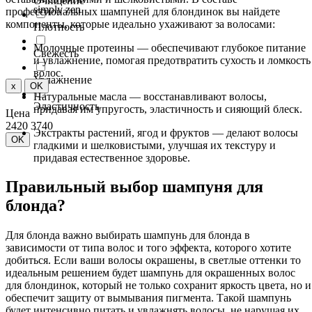
Очищение
simply zen
профессиональных шампуней для блондинок вы найдете
компоненты, которые идеально ухаживают за волосами:
Плотность
Молочные протеины — обеспечивают глубокое питание
Свежесть
и увлажнение, помогая предотвратить сухость и ломкость
волос.
Увлажнение
x
OK
Натуральные масла — восстанавливают волосы,
Эластичность
придавая им упругость, эластичность и сияющий блеск.
Цена
2420
3740
Экстракты растений, ягод и фруктов — делают волосы
OK
гладкими и шелковистыми, улучшая их текстуру и
придавая естественное здоровье.
Правильный выбор шампуня для
блонда?
Для блонда важно выбирать шампунь для блонда в
зависимости от типа волос и того эффекта, которого хотите
добиться. Если ваши волосы окрашены, в светлые оттенки то
идеальным решением будет шампунь для окрашенных волос
для блондинок, который не только сохранит яркость цвета, но и
обеспечит защиту от вымывания пигмента. Такой шампунь
будет интенсивно питать и увлажнять волосы, не нарушая их