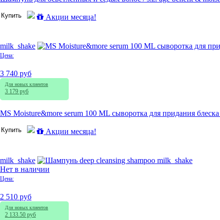
Купить
Акции месяца!
milk_shake
Цена:
3 740 руб
Для новых клиентов
3 179 руб
MS Moisture&more serum 100 ML сыворотка для придания блеска
Купить
Акции месяца!
milk_shake
Нет в наличии
Цена:
2 510 руб
Для новых клиентов
2 133.50 руб