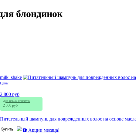
для блондинок
milk_shake
Цена:
2 800 руб
Для новых клиентов
2 380 руб
Питательный шампунь для поврежденных волос на основе масла Му
Купить
Акции месяца!