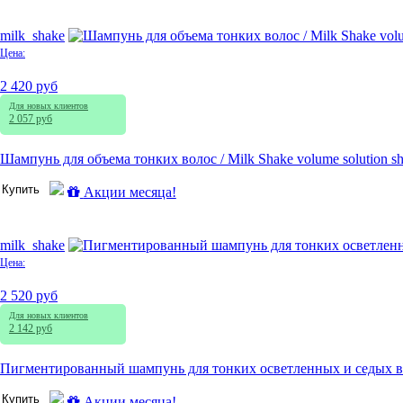
milk_shake
Цена:
2 420 руб
Для новых клиентов
2 057 руб
Шампунь для объема тонких волос / Milk Shake volume solution 
Купить
Акции месяца!
milk_shake
Цена:
2 520 руб
Для новых клиентов
2 142 руб
Пигментированный шампунь для тонких осветленных и седых волос 
Купить
Акции месяца!