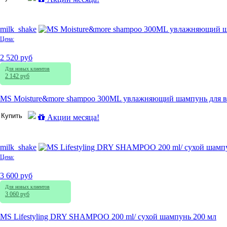
milk_shake
Цена:
2 520 руб
Для новых клиентов
2 142 руб
MS Moisture&more shampoo 300ML увлажняющий шампунь для вс
Купить
Акции месяца!
milk_shake
Цена:
3 600 руб
Для новых клиентов
3 060 руб
MS Lifestyling DRY SHAMPOO 200 ml/ сухой шампунь 200 мл