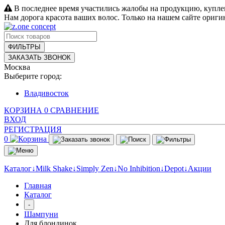
В последнее время участились жалобы на продукцию, купле
Нам дорога красота ваших волос. Только на нашем сайте ориг
ФИЛЬТРЫ
ЗАКАЗАТЬ ЗВОНОК
Москва
Выберите город:
Владивосток
КОРЗИНА
0
СРАВНЕНИЕ
ВХОД
РЕГИСТРАЦИЯ
0
Каталог↓
Milk Shake↓
Simply Zen↓
No Inhibition↓
Depot↓
Акции
Главная
Каталог
-
Шампуни
Для блондинок