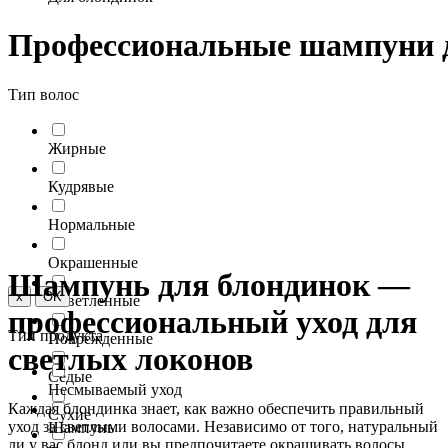
Профессиональные шампуни 
Тип волос
Жирные
Кудрявые
Нормальные
Окрашенные
Шампунь для блондинок
—
x
OK
Осветленные
профессиональный уход для
Тип продукта
Поврежденные
светлых локонов
Седые
Несмываемый уход
Каждая блондинка знает, как важно обеспечить правильный
Сухие
уход за светлыми волосами. Независимо от того, натуральный
Шампунь
ли у вас блонд или вы предпочитаете окрашивать волосы,