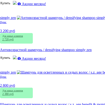
Купить
Акции месяца!
simply zen
Цена:
3 200 руб
Для новых клиентов
2 720 руб
Антивозрастной шампунь / densifying shampoo simply zen
Купить
Акции месяца!
simply zen
Цена:
2 800 руб
Для новых клиентов
2 380 руб
Шампунь для осветленных и седых волос / s.z. age benefit & moist