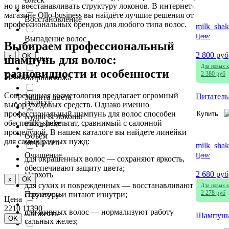
но и восстанавливать структуру локонов. В интернет-
магазине Ollo-business вы найдёте лучшие решения от
Восстановление
профессиональных брендов для любого типа волос.
milk_shak
Цена:
Выпадение волос
Выбираем профессиональный
2 800 руб
x
OK
шампунь для волос:
Детокс
Для новых к
разновидности и особенности
2 380 руб
Бренд
Жирная кожа
Современная косметология предлагает огромный
Питатель
Защита цвета
DEPOT
выбор уходовых средств. Однако именно
профессиональный шампунь для волос способен
Купить
Кудри & локоны
обеспечить результат, сравнимый с салонной
milk_shake
процедурой. В нашем каталоге вы найдете линейки
Объём
для самых разных нужд:
simply zen
milk_shak
Очищение
Цена:
для окрашенных волос — сохраняют яркость,
обеспечивают защиту цвета;
2 680 руб
Перхоть
x
OK
для сухих и поврежденных — восстанавливают
Для новых к
2 278 руб
Плотность
структуру и питают изнутри;
Цена
2210
11390
для жирных волос — нормализуют работу
Свежесть
Шампунь 
OK
сальных желез;