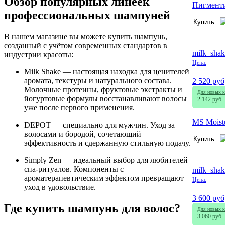
Обзор популярных линеек
Пигментир
профессиональных шампуней
Купить
В нашем магазине вы можете купить шампунь,
созданный с учётом современных стандартов в
milk_shak
индустрии красоты:
Цена:
Milk Shake — настоящая находка для ценителей
аромата, текстуры и натурального состава.
2 520 руб
Молочные протеины, фруктовые экстракты и
Для новых к
йогуртовые формулы восстанавливают волосы
2 142 руб
уже после первого применения.
MS Moist
DEPOT — специально для мужчин. Уход за
волосами и бородой, сочетающий
Купить
эффективность и сдержанную стильную подачу.
Simply Zen — идеальный выбор для любителей
спа-ритуалов. Компоненты с
milk_shak
ароматерапевтическим эффектом превращают
Цена:
уход в удовольствие.
3 600 руб
Где купить шампунь для волос?
Для новых к
3 060 руб