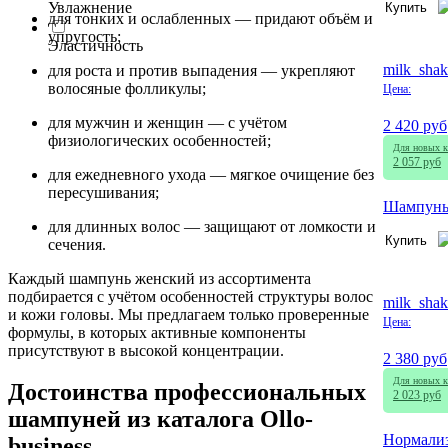
Увлажнение
Купить
для тонких и ослабленных — придают объём и
упругость;
Эластичность
milk_shak
для роста и против выпадения — укрепляют
волосяные фолликулы;
Цена:
для мужчин и женщин — с учётом
2 420 руб
физиологических особенностей;
Для новых к
2 057 руб
для ежедневного ухода — мягкое очищение без
пересушивания;
Шампунь 
для длинных волос — защищают от ломкости и
Купить
сечения.
Каждый шампунь женский из ассортимента
подбирается с учётом особенностей структуры волос
milk_shak
и кожи головы. Мы предлагаем только проверенные
Цена:
формулы, в которых активные компоненты
присутствуют в высокой концентрации.
2 380 руб
Для новых к
Достоинства профессиональных
2 023 руб
шампуней из каталога Ollo-
Нормализ
business