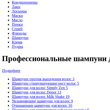
Кондиционеры
Лаки
Лосьоны
Маски
Масло
Пенки
Спрей
Флюиды
Шампуни
Крема
Пудры
Профессиональные шампуни д
Подробнее
Шампуни против выпадения волос
3
Шампуни стимулирующие рост волос
5
Шампуни для волос Simply Zen
5
Шампуни для волос Depot
13
Шампуни для волос Milk Shake
19
Увлажняющие шампуни для волос
9
Очищающие шампуни для волос
10
Шампуни для чувствительной кожи головы
0