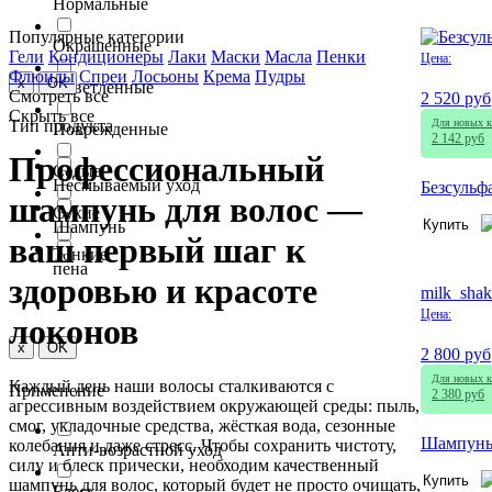
Нормальные
Популярные категории
Окрашенные
Гели
Кондиционеры
Лаки
Маски
Масла
Пенки
Цена:
Флюиды
Спреи
Лосьоны
Крема
Пудры
x
OK
Осветленные
Смотреть все
2 520 руб
Скрыть все
Тип продукта
Для новых к
Поврежденные
2 142 руб
Профессиональный
Седые
Несмываемый уход
Безсульф
шампунь для волос —
Сухие
Купить
Шампунь
ваш первый шаг к
Тонкие
пена
здоровью и красоте
milk_shak
Цена:
локонов
x
OK
2 800 руб
Для новых к
Каждый день наши волосы сталкиваются с
Применение
2 380 руб
агрессивным воздействием окружающей среды: пыль,
смог, укладочные средства, жёсткая вода, сезонные
Шампунь 
колебания и даже стресс. Чтобы сохранить чистоту,
Анти-возрастной уход
силу и блеск прически, необходим качественный
Купить
шампунь для волос, который будет не просто очищать,
Блеск