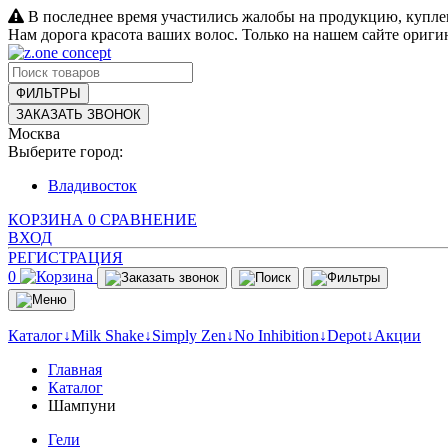
В последнее время участились жалобы на продукцию, купле
Нам дорога красота ваших волос. Только на нашем сайте ориг
ФИЛЬТРЫ
ЗАКАЗАТЬ ЗВОНОК
Москва
Выберите город:
Владивосток
КОРЗИНА
0
СРАВНЕНИЕ
ВХОД
РЕГИСТРАЦИЯ
0
Каталог↓
Milk Shake↓
Simply Zen↓
No Inhibition↓
Depot↓
Акции
Главная
Каталог
Шампуни
Гели