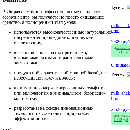
Купить
Выбирая шампуни профессиональные из нашего
ассортимента, вы получаете не просто очищающее
средство, а полноценный этап ухода:
milk_shak
Цена:
используются высококачественные натуральные
ингредиенты, прошедшие клинические
2 380 руб
исследования;
Для новых к
все составы обогащены протеинами,
2 023 руб
витаминами, маслами и растительными
экстрактами;
Очищающи
продукты обладают мягкой моющей базой, не
Купить
пересушивают кожу и волосы;
шампуни не содержат агрессивных сульфатов
milk_shak
или включают их в минимальном, безопасном
количестве;
Цена:
разработаны на основе инновационных
2 520 руб
технологий в сочетании с природной
Для новых к
эффективностью.
2 142 руб