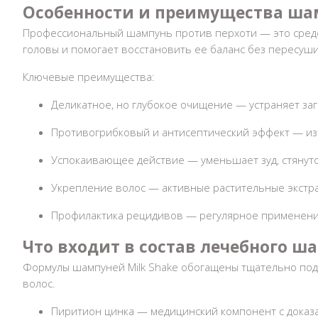
Особенности и преимущества
шам
Профессиональный шампунь против перхоти
— это средс
головы и помогает восстановить ее баланс без пересуш
Ключевые преимущества:
Деликатное, но глубокое очищение — устраняет заг
Противогрибковый и антисептический эффект — и
Успокаивающее действие — уменьшает зуд, стянуто
Укрепление волос — активные растительные экстра
Профилактика рецидивов — регулярное применен
Что входит в состав
лечебного ша
Формулы
шампуней
Milk Shake обогащены тщательно по
волос.
Пиритион цинка — медицинский компонент с доказ