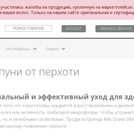
 участились жалобы на продукцию, купленную на маркетплейсах.
а ваших волос. Только на нашем сайте оригинальная и сертифи
КАТАЛОГ
ЗАКАЗАТЬ ЗВОНОК
No Inhibition↓
Depot↓
уни от перхоти
ональный
и эффективный уход для зд
ал того, что кожа головы нуждается в восстановлении и делик
желез или активность грибковой микрофлоры. Чтобы устрани
 но и лечебными свойствами. Продукты бренда Milk Shake об
повторному появлению
перхоти
.