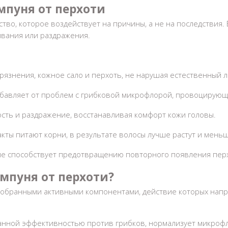
пуня от перхоти
тво, которое воздействует на причины, а не на последствия.
ивания или раздражения.
рязнения, кожное сало и
перхоть
, не нарушая естественный 
збавляет от проблем с грибковой микрофлорой, провоцирую
сть и раздражение, восстанавливая комфорт кожи головы.
кты питают корни, в результате волосы лучше растут и мень
ие способствует предотвращению повторного появления
пер
мпуня от перхоти
?
добранными активными компонентами, действие которых напр
анной эффективностью против грибков, нормализует микрофл