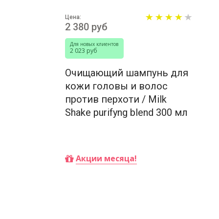
Цена:
2 380 руб
Для новых клиентов
2 023 руб
Очищающий шампунь для
кожи головы и волос
против перхоти / Milk
Shake purifyng blend 300 мл
Купить
Акции месяца!