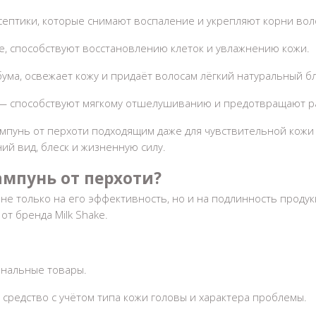
ептики, которые снимают воспаление и укрепляют корни вол
, способствуют восстановлению клеток и увлажнению кожи.
ма, освежает кожу и придаёт волосам лёгкий натуральный бл
 — способствуют мягкому отшелушиванию и предотвращают р
мпунь от перхоти
подходящим даже для чувствительной кожи 
ий вид, блеск и жизненную силу.
мпунь от перхоти
?
 не только на его эффективность, но и на подлинность прод
от бренда Milk Shake.
инальные товары.
редство с учётом типа кожи головы и характера проблемы.