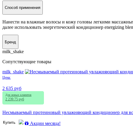
Способ применения
Нанести на влажные волосы и кожу головы легкими массажны
далее использовать энергетический кондиционер energizing blend
Бренд
milk_shake
Сопутствующие товары
milk_shake
Цена:
2 635 руб
Для новых клиентов
2 239.75 руб
Несмываемый протеиновый увлажняющий кондиционер для волос /
Купить
Акции месяца!