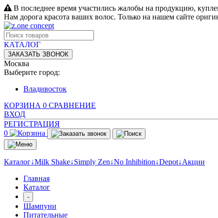
В последнее время участились жалобы на продукцию, купле
Нам дорога красота ваших волос. Только на нашем сайте ориг
КАТАЛОГ
ЗАКАЗАТЬ ЗВОНОК
Москва
Выберите город:
Владивосток
КОРЗИНА
0
СРАВНЕНИЕ
ВХОД
РЕГИСТРАЦИЯ
0
Каталог↓
Milk Shake↓
Simply Zen↓
No Inhibition↓
Depot↓
Акции
Главная
Каталог
-
Шампуни
Питательные