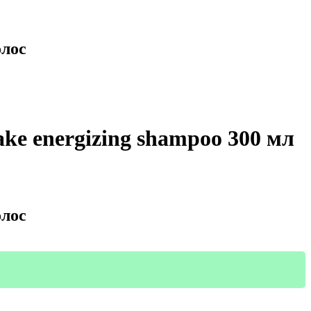
олос
e energizing shampoo 300 мл
олос