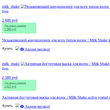
milk_shake
Цена:
2 800 руб
Для новых клиентов
2 380 руб
Увлажняющий кондиционер для всех типов волос / Milk Shake in
Купить
Акции месяца!
milk_shake
Цена:
2 380 руб
Для новых клиентов
2 023 руб
Активная йогуртовая маска для волос / Milk Shake active yogurt
Купить
Акции месяца!