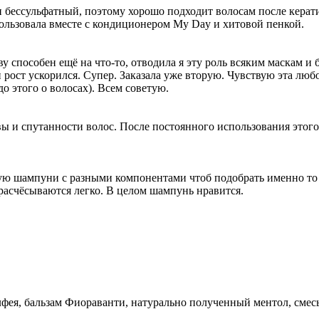
бессульфатный, поэтому хорошо подходит волосам после керати
пользовала вместе с кондиционером My Day и хитовой пенкой.
 способен ещё на что-то, отводила я эту роль всяким маскам и 
и рост ускорился. Супер. Заказала уже вторую. Чувствую эта 
до этого о волосах). Всем советую.
 и спутанности волос. После постоянного использования этого
ю шампуни с разными компонентами чтоб подобрать именно то 
расчёсываются легко. В целом шампунь нравится.
лфея, бальзам Фиораванти, натурально полученный ментол, смес