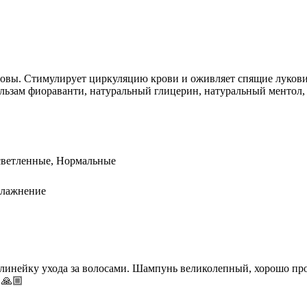
овы. Стимулирует циркуляцию крови и оживляет спящие лукови
альзам
фиораванти
, натуральный глицерин, натуральный ментол
светленные, Нормальные
влажнение
линейку ухода за волосами. Шампунь великолепный, хорошо про
 🙏🏼