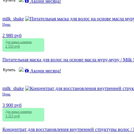
Купить
Акции месяца!
milk_shake
Цена:
2 980 руб
Для новых клиентов
2 533 руб
Питательная маска для волос на основе масла муру-муру / Milk Sha
Купить
Акции месяца!
milk_shake
Цена:
3 900 руб
Для новых клиентов
3 315 руб
Концентрат для восстановления внутренней структуры волос / Milk 