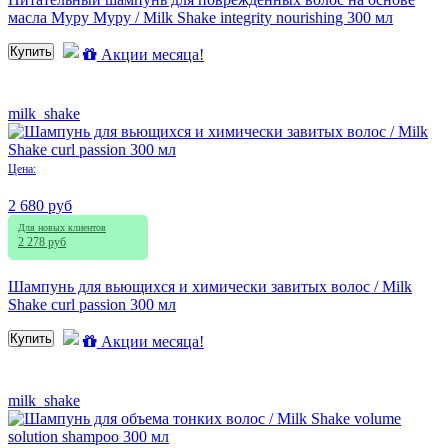
масла Муру Муру / Milk Shake integrity nourishing 300 мл
Купить
Акции месяца!
milk_shake
Цена:
2 680 руб
Для новых клиентов
2 278 руб
Шампунь для вьющихся и химически завитых волос / Milk
Shake curl passion 300 мл
Купить
Акции месяца!
milk_shake