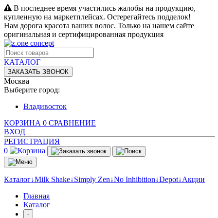
В последнее время участились жалобы на продукцию,
купленную на маркетплейсах. Остерегайтесь подделок!
Нам дорога красота ваших волос. Только на нашем сайте
оригинальная и сертифицированная продукция
КАТАЛОГ
ЗАКАЗАТЬ ЗВОНОК
Москва
Выберите город:
Владивосток
КОРЗИНА
0
СРАВНЕНИЕ
ВХОД
РЕГИСТРАЦИЯ
0
Каталог↓
Milk Shake↓
Simply Zen↓
No Inhibition↓
Depot↓
Акции
Главная
Каталог
-