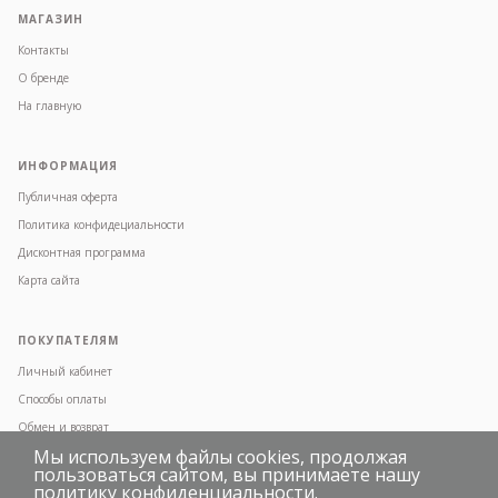
МАГАЗИН
Контакты
О бренде
На главную
ИНФОРМАЦИЯ
Публичная оферта
Политика конфидециальности
Дисконтная программа
Карта сайта
ПОКУПАТЕЛЯМ
Личный кабинет
Способы оплаты
Обмен и возврат
Мы используем файлы cookies, продолжая
Условия доставки
пользоваться сайтом, вы принимаете нашу
Часто задаваемые вопросы
политику конфиденциальности
.