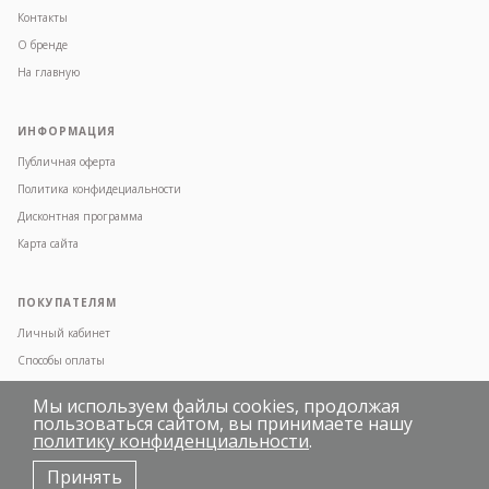
Контакты
О бренде
На главную
ИНФОРМАЦИЯ
Публичная оферта
Политика конфидециальности
Дисконтная программа
Карта сайта
ПОКУПАТЕЛЯМ
Личный кабинет
Способы оплаты
Обмен и возврат
Мы используем файлы cookies, продолжая
Условия доставки
пользоваться сайтом, вы принимаете нашу
политику конфиденциальности
.
Часто задаваемые вопросы
Принять